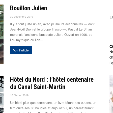
Bouillon Julien
30 décembre 2019
E
Il y a tout juste un an, avec plusieurs actionnaires — dont
Jean-Noël Dron et le groupe Trasco —, Pascal Le Bihan
reprenait l’ancienne brasserie Julien. Ouvert en 1906, ce
lieu mythique où l’on...
C
Voir l'article
No
ch
re
Hôtel du Nord : l’hôtel centenaire
du Canal Saint-Martin
16 février 2019
Un hôtel plus que centenaire, un livre fêtant ses 90 ans, un
film culte ses 80 bougies et aujourd’hui, un bar-restaurant