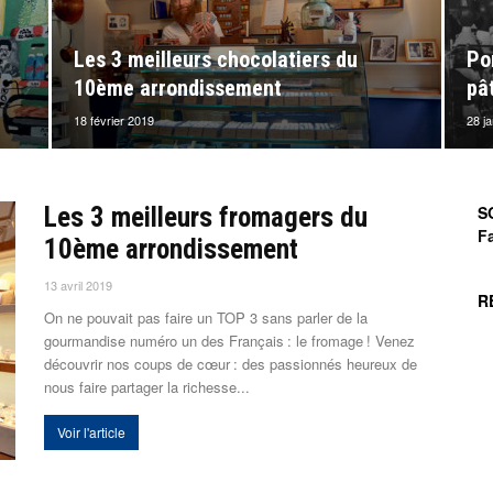
Les 3 meilleurs chocolatiers du
Por
10ème arrondissement
pâ
18 février 2019
28 j
Les 3 meilleurs fromagers du
S
F
10ème arrondissement
13 avril 2019
R
On ne pouvait pas faire un TOP 3 sans parler de la
gourmandise numéro un des Français : le fromage ! Venez
découvrir nos coups de cœur : des passionnés heureux de
nous faire partager la richesse...
Voir l'article