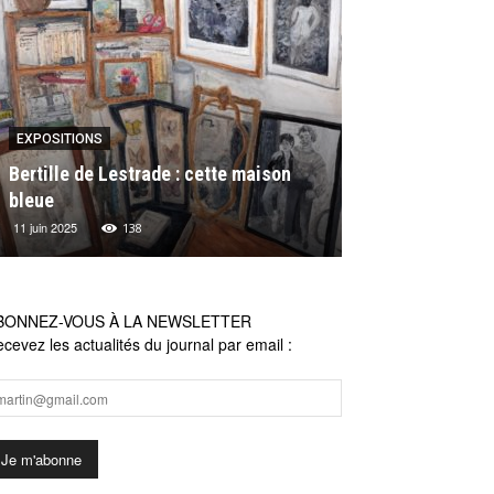
EXPOSITIONS
EXPOSITIONS
Bertille de Lestrade : cette maison
Les actualités 
bleue
Michel Lagarde
11 juin 2025
16 mai 2024
138
26
BONNEZ-VOUS À LA NEWSLETTER
cevez les actualités du journal par email :