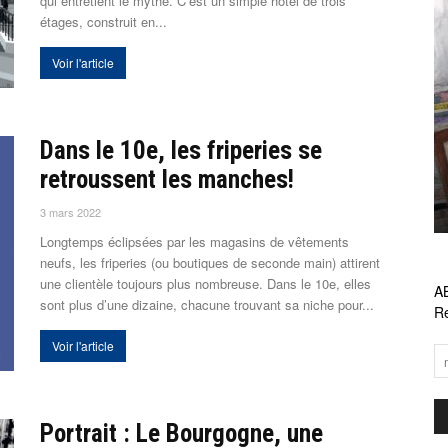
qui entretient le mythe. C’est un simple hôtel de trois
étages, construit en...
Voir l'article
Dans le 10e, les friperies se
retroussent les manches!
3 mars 2022
Longtemps éclipsées par les magasins de vêtements
neufs, les friperies (ou boutiques de seconde main) attirent
une clientèle toujours plus nombreuse. Dans le 10e, elles
A
sont plus d’une dizaine, chacune trouvant sa niche pour...
Re
Voir l'article
Portrait : Le Bourgogne, une