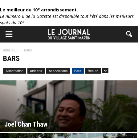
e
Le meilleur du 10
arrondissement.
Le numéro 6 de la Gazette est disponible tout l'été dans les meilleurs
e
spots du 10
ADRESSES
BARS
BARS
Alimentation
Artisans
Associations
Bars
Beauté
Joël Chan Thaw