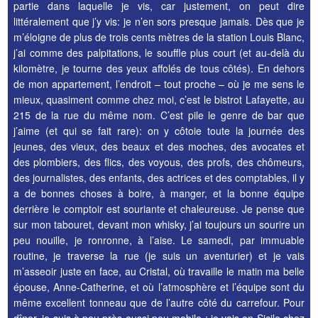
partie dans laquelle je vis, car justement, on peut dire
littéralement que j’y vis: je n’en sors presque jamais. Dès que je
m’éloigne de plus de trois cents mètres de la station Louis Blanc,
j’ai comme des palpitations, le souffle plus court (et au-delà du
kilomètre, je tourne des yeux affolés de tous côtés). En dehors
de mon appartement, l’endroit – tout proche – où je me sens le
mieux, quasiment comme chez moi, c’est le bistrot Lafayette, au
215 de la rue du même nom. C’est pile le genre de bar que
j’aime (et qui se fait rare): on y côtoie toute la journée des
jeunes, des vieux, des beaux et des moches, des avocates et
des plombiers, des flics, des voyous, des profs, des chômeurs,
des journalistes, des enfants, des actrices et des comptables, il y
a de bonnes choses à boire, à manger, et la bonne équipe
derrière le comptoir est souriante et chaleureuse. Je pense que
sur mon tabouret, devant mon whisky, j’ai toujours un sourire un
peu nouille, je ronronne, à l’aise. Le samedi, par immuable
routine, je traverse la rue (je suis un aventurier) et je vais
m’asseoir juste en face, au Cristal, où travaille le matin ma belle
épouse, Anne-Catherine, et où l’atmosphère et l’équipe sont du
même excellent tonneau que de l’autre côté du carrefour. Pour
dîner, je suis à peu près aussi peu mobile : je vais en Sicile chez