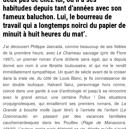
habitudes depuis tant d’années avec son
fameux baluchon. Lui, le bourreau de
travail qui a longtemps noirci du papier de
minuit à huit heures du mat’.
J’ai découvert Philippe Jaenada, comme beaucoup de ses fidèles
de la première heure, avec
Le Chameau sauvage
(prix de Flore
1997), un premier roman d’une drôlerie sans égal, qui a depuis
donné son nom à une librairie toulousaine, et qui me le rendit
immédiatement sympathique. Un quart de siècle avant de le croiser
dans la vraie vie, du côté de Louis Blanc, je fis connaissance de
son double loufoque, Halvard Sanz, personnage hors norme,
coincé dans une garde à vue d’anthologie et jusqu’à sa rencontre
avec le grand amour, une certaine Pollux ! Des situations
croquignolesques, qui émailleront ses premiers romans, de
La
Grande à bouche molle
(quel titre!) à l’arrivée de l’enfant (
Le
Cosmonaute
) en passant par des vacances familiales
cauchemardesques dans les Pouilles (
Plage de Manaccora,
16h30
). L’auteur, après avoir détricoté sa vie, décida qu’elle n’avait