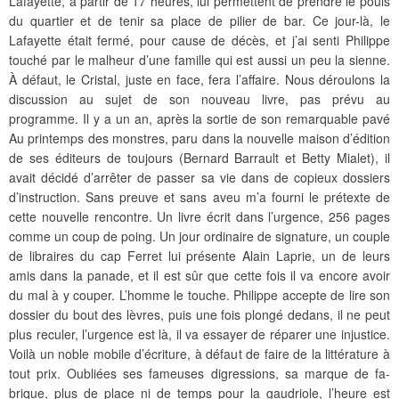
Lafayette, à partir de 17 heures, lui permettent de prendre le pouls
du quartier et de tenir sa place de pilier de bar. Ce jour-là, le
Lafayette était fermé, pour cause de décès, et j’ai senti Philippe
touché par le malheur d’une famille qui est aussi un peu la sienne.
À défaut, le Cristal, juste en face, fera l’affaire. Nous déroulons la
discussion au sujet de son nouveau livre, pas prévu au
programme. Il y a un an, après la sortie de son remarquable pavé
Au printemps des monstres, paru dans la nouvelle maison d’édition
de ses éditeurs de toujours (Bernard Barrault et Betty Mialet), il
avait décidé d’arrêter de passer sa vie dans de copieux dossiers
d’instruction. Sans preuve et sans aveu m’a fourni le prétexte de
cette nouvelle rencontre. Un livre écrit dans l’urgence, 256 pages
comme un coup de poing. Un jour ordinaire de signature, un couple
de libraires du cap Ferret lui présente Alain Laprie, un de leurs
amis dans la panade, et il est sûr que cette fois il va encore avoir
du mal à y couper. L’homme le touche. Philippe accepte de lire son
dossier du bout des lèvres, puis une fois plongé dedans, il ne peut
plus reculer, l’urgence est là, il va essayer de réparer une injustice.
Voilà un noble mobile d’écriture, à défaut de faire de la littérature à
tout prix. Oubliées ses fameuses digressions, sa marque de fa-
brique, plus de place ni de temps pour la gaudriole, l’heure est