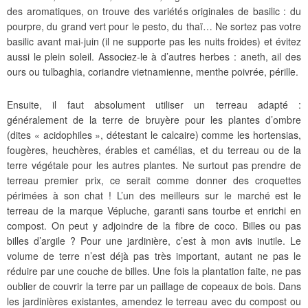
des aromatiques, on trouve des variétés originales de basilic : du
pourpre, du grand vert pour le pesto, du thaï… Ne sortez pas votre
basilic avant mai-juin (il ne supporte pas les nuits froides) et évitez
aussi le plein soleil. Associez-le à d’autres herbes : aneth, ail des
ours ou tulbaghia, coriandre vietnamienne, menthe poivrée, pérille.
Ensuite, il faut absolument utiliser un terreau adapté :
généralement de la terre de bruyère pour les plantes d’ombre
(dites « acidophiles », détestant le calcaire) comme les hortensias,
fougères, heuchères, érables et camélias, et du terreau ou de la
terre végétale pour les autres plantes. Ne surtout pas prendre de
terreau premier prix, ce serait comme donner des croquettes
périmées à son chat ! L’un des meilleurs sur le marché est le
terreau de la marque Vépluche, garanti sans tourbe et enrichi en
compost. On peut y adjoindre de la fibre de coco. Billes ou pas
billes d’argile ? Pour une jardinière, c’est à mon avis inutile. Le
volume de terre n’est déjà pas très important, autant ne pas le
réduire par une couche de billes. Une fois la plantation faite, ne pas
oublier de couvrir la terre par un paillage de copeaux de bois. Dans
les jardinières existantes, amendez le terreau avec du compost ou