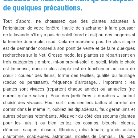
de quelques précautions.
Tout d’abord, ne choisissez que des plantes adaptées à
l’orientation de votre fenêtre. Inutile de s’acharner à faire pousser
de la lavande s’il n’y a pas de soleil (nord et est) ou des fougères si
la fenêtre donne plein sud. Cela ne marchera pas. Le plus simple
est de demander conseil à son point de vente et de faire quelques
recherches sur le Net. Grosso modo, les plantes se répartissent en
trois catégories : ombre, mi-ombre/mi-soleil et soleil. Mais le choix
est immense, donc le plus simple est de fonctionner au coup de
cœur : couleur des fleurs, forme des feuilles, qualité du feuillage
(caduc ou persistant), fréquence d’arrosage… Important : les
plantes sont vivaces (repartent chaque année) ou annuelles (ne
durent qu’une saison). Pour des jardinières « durables », autant
choisir des vivaces. Pour sortir des sentiers battus et arrêter de
dormir dans le même lit, oubliez les dipladénias, faux géraniums et
autres pétunias retombants. Allez voir du côté des sedums (plantes
pour les nuls !) ou bien tentez les cosmos, bleuets, bidens,
cléomes, sauges, diosma, lithodora, mina lobata, grands asters
d’automne, scabieuses, astrances, nigelles de Damas… Du côté