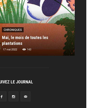
CHRONIQUES
CHRONIQUES
RAITS
PORTRAITS
Mai, le mois de toutes les
Chronique : les
es Berberian
plantations
Thomas Baas
Miranda Salt
embre 2023
17 mai 2022
7 juillet 2023
6 février 2019
268
143
211
UIVEZ LE JOURNAL