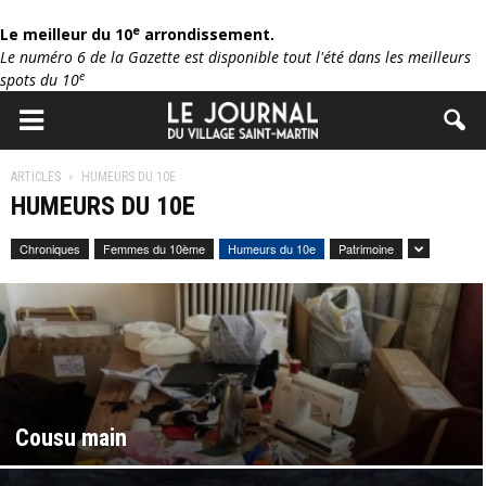
e
Le meilleur du 10
arrondissement.
Le numéro 6 de la Gazette est disponible tout l'été dans les meilleurs
e
spots du 10
ARTICLES
HUMEURS DU 10E
HUMEURS DU 10E
Chroniques
Femmes du 10ème
Humeurs du 10e
Patrimoine
Cousu main