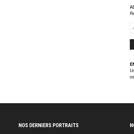
A
Re
E
U
co
NOS DERNIERS PORTRAITS
N