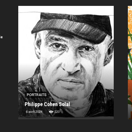
n
ie
PORTRAITS
PORT
Philippe Cohen Solal
Charl
6 avril 2024
13 nov
220