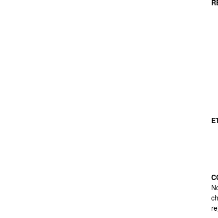
R
E
C
No
ch
re