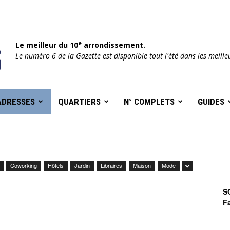
e
Le meilleur du 10
arrondissement.
Le numéro 6 de la Gazette est disponible tout l'été dans les meille
ADRESSES
QUARTIERS
N° COMPLETS
GUIDES
Coworking
Hôtels
Jardin
Libraires
Maison
Mode
S
F