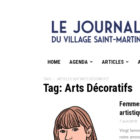
HOME
AGENDA
ARTICLES
TAGS
ARTICLES SUR "ARTS DÉCORATIFS"
Tag: Arts Décoratifs
Femmes 
artisti
7 avril 2019
Vingt femme
notre arron