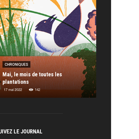
CHRONIQUES
CHRONIQUES
RAITS
PORTRAITS
Mai, le mois de toutes les
Chronique : les
es Berberian
plantations
Thomas Baas
Miranda Salt
embre 2023
17 mai 2022
7 juillet 2023
6 février 2019
268
142
211
UIVEZ LE JOURNAL