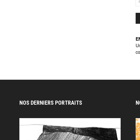
E
U
co
NOS DERNIERS PORTRAITS
N
n