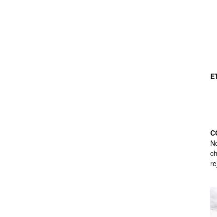
E
C
No
ch
re