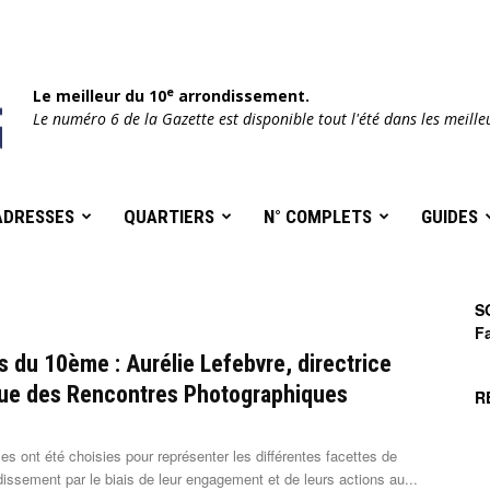
e
Le meilleur du 10
arrondissement.
Le numéro 6 de la Gazette est disponible tout l'été dans les meille
ADRESSES
QUARTIERS
N° COMPLETS
GUIDES
S
F
du 10ème : Aurélie Lefebvre, directrice
que des Rencontres Photographiques
R
s ont été choisies pour représenter les différentes facettes de
dissement par le biais de leur engagement et de leurs actions au...