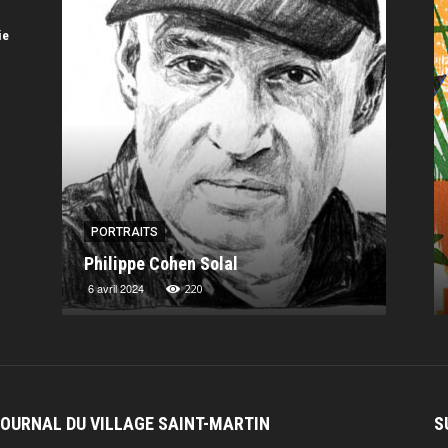
ie
PORTRAITS
PORT
Philippe Cohen Solal
Charl
6 avril 2024
13 nov
220
JOURNAL DU VILLAGE SAINT-MARTIN
S