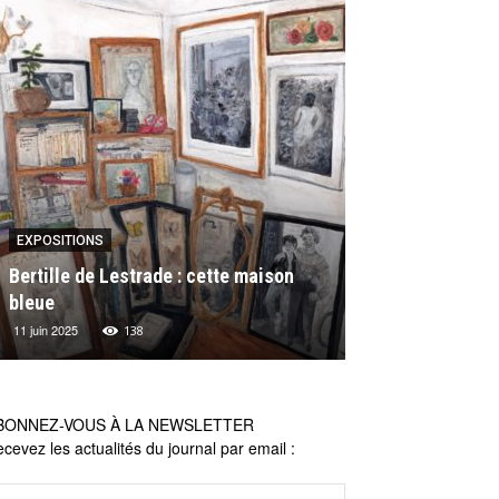
EXPOSITIONS
EXPOSITIONS
Bertille de Lestrade : cette maison
Les actualités 
bleue
Michel Lagarde
11 juin 2025
16 mai 2024
138
26
BONNEZ-VOUS À LA NEWSLETTER
cevez les actualités du journal par email :