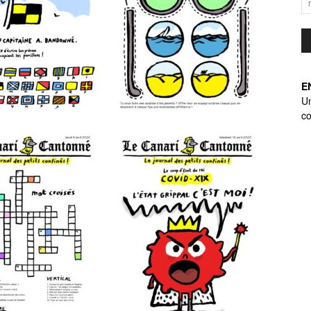
E
U
co