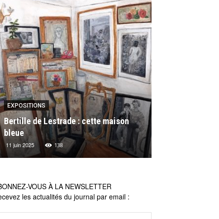
EXPOSITIONS
EXPOSITIONS
Bertille de Lestrade : cette maison
Les actualités 
bleue
Michel Lagarde
11 juin 2025
16 mai 2024
138
26
BONNEZ-VOUS À LA NEWSLETTER
cevez les actualités du journal par email :