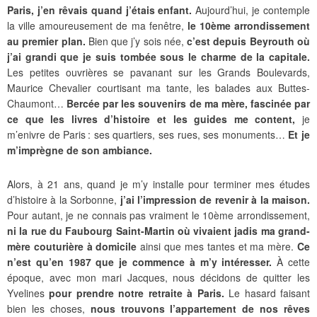
Paris, j’en rêvais quand j’étais enfant.
Aujourd’hui, je contemple
la ville amoureusement de ma fenêtre,
le 10ème arrondissement
au premier plan.
Bien que j’y sois née,
c’est depuis Beyrouth où
j’ai grandi que je suis tombée sous le charme de la capitale.
Les petites ouvrières se pavanant sur les Grands Boulevards,
Maurice Chevalier courtisant ma tante, les balades aux Buttes-
Chaumont…
Bercée par les souvenirs de ma mère, fascinée par
ce que les livres d’histoire et les guides me content,
je
m’enivre de Paris : ses quartiers, ses rues, ses monuments…
Et je
m’imprègne de son ambiance.
Alors, à 21 ans, quand je m’y installe pour terminer mes études
d’histoire à la Sorbonne,
j’ai l’impression de revenir à la maison.
Pour autant, je ne connais pas vraiment le 10ème arrondissement,
ni la rue du Faubourg Saint-Martin où vivaient jadis ma grand-
mère couturière à domicile
ainsi que mes tantes et ma mère.
Ce
n’est qu’en 1987 que je commence à m’y intéresser.
À cette
époque, avec mon mari Jacques, nous décidons de quitter les
Yvelines
pour prendre notre retraite à Paris.
Le hasard faisant
bien les choses,
nous trouvons l’appartement de nos rêves