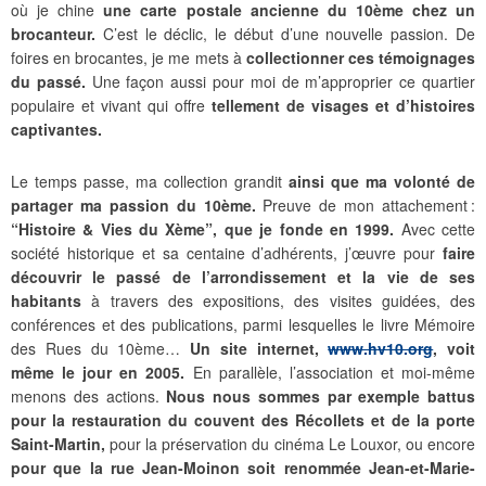
où je chine
une carte postale ancienne du 10ème chez un
brocanteur.
C’est le déclic, le début d’une nouvelle passion. De
foires en brocantes, je me mets à
collectionner ces témoignages
du passé.
Une façon aussi pour moi de m’approprier ce quartier
populaire et vivant qui offre
tellement de visages et d’histoires
captivantes.
Le temps passe, ma collection grandit
ainsi que ma volonté de
partager ma passion du 10ème.
Preuve de mon attachement :
“Histoire & Vies du Xème”, que je fonde en 1999.
Avec cette
société historique et sa centaine d’adhérents, j’œuvre pour
faire
découvrir le passé de l’arrondissement et la vie de ses
habitants
à travers des expositions, des visites guidées, des
conférences et des publications, parmi lesquelles le livre Mémoire
des Rues du 10ème…
Un site internet,
www.hv10.org
, voit
même le jour en 2005.
En parallèle, l’association et moi-même
menons des actions.
Nous nous sommes par exemple battus
pour la restauration du couvent des Récollets et de la porte
Saint-Martin,
pour la préservation du cinéma Le Louxor, ou encore
pour que la rue Jean-Moinon soit renommée Jean-et-Marie-