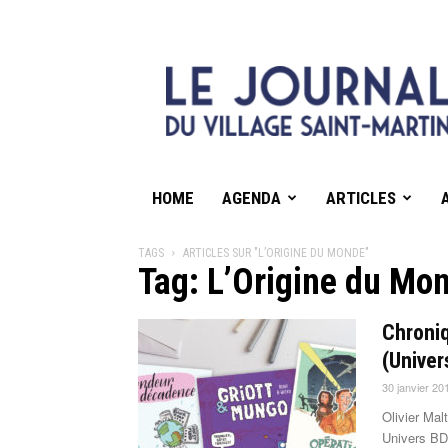
HOME
AGENDA
ARTICLES
TAGS
ARTICLES SUR "L’ORIGINE DU MONDE"
Tag: L’Origine du Mo
Chroniq
(Univer
30 janvier 20
Olivier Mal
Univers BD 