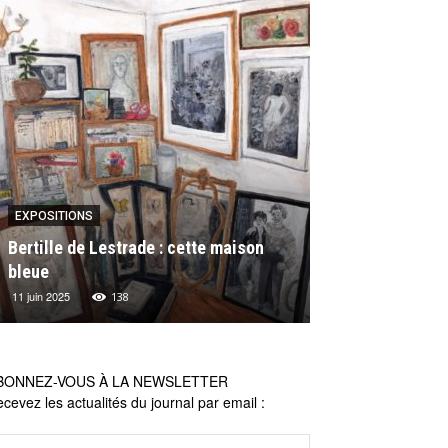
EXPOSITIONS
EXPOSITIONS
Bertille de Lestrade : cette maison
Les actualités 
bleue
Michel Lagarde
11 juin 2025
16 mai 2024
138
26
BONNEZ-VOUS À LA NEWSLETTER
cevez les actualités du journal par email :