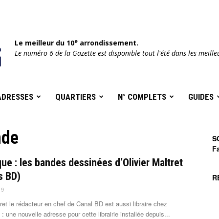
e
Le meilleur du 10
arrondissement.
Le numéro 6 de la Gazette est disponible tout l'été dans les meille
ADRESSES
QUARTIERS
N° COMPLETS
GUIDES
nde
S
F
ue : les bandes dessinées d’Olivier Maltret
s BD)
R
19
tret le rédacteur en chef de Canal BD est aussi libraire chez
: une nouvelle adresse pour cette librairie installée depuis...