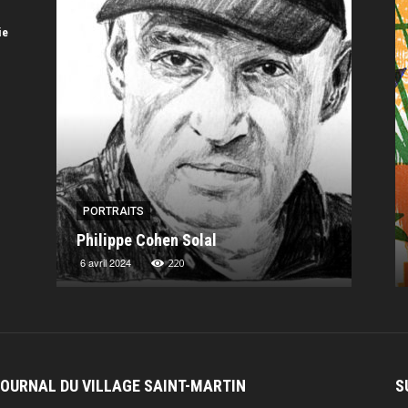
ie
PORTRAITS
PORT
Philippe Cohen Solal
Charl
6 avril 2024
13 nov
220
JOURNAL DU VILLAGE SAINT-MARTIN
S