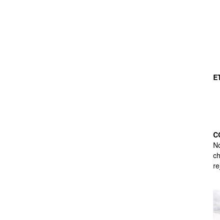
E
C
No
ch
re