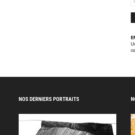
E
U
co
NOS DERNIERS PORTRAITS
N
n