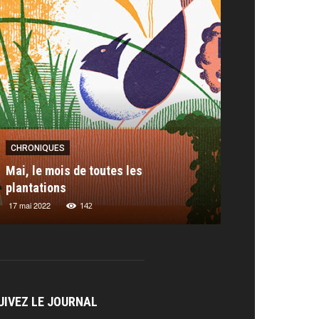
CHRONIQUES
CHRONIQUES
RAITS
PORTRAITS
Mai, le mois de toutes les
Chronique : les
es Berberian
plantations
Thomas Baas
Miranda Salt
embre 2023
17 mai 2022
7 juillet 2023
6 février 2019
268
142
211
UIVEZ LE JOURNAL