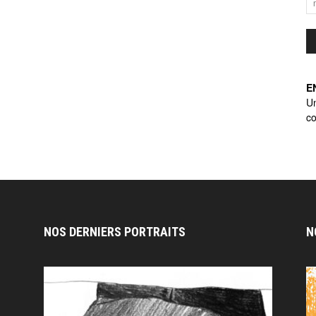
E
U
co
NOS DERNIERS PORTRAITS
N
n