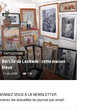
EXPOSITIONS
EXPOSITIONS
Bertille de Lestrade : cette maison
Les actualités 
bleue
Michel Lagarde
11 juin 2025
16 mai 2024
138
26
BONNEZ-VOUS À LA NEWSLETTER
cevez les actualités du journal par email :