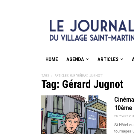
HOME
AGENDA
ARTICLES
TAGS
ARTICLES SUR "GÉRARD JUGNOT"
Tag: Gérard Jugnot
Cinéma 
10ème 
26 février 20
Si Hôtel du
tournages u