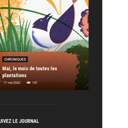
CHRONIQUES
CHRONIQUES
RAITS
PORTRAITS
Mai, le mois de toutes les
Chronique : les
es Berberian
plantations
Thomas Baas
Miranda Salt
embre 2023
17 mai 2022
7 juillet 2023
6 février 2019
268
143
211
UIVEZ LE JOURNAL