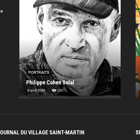
ie
PORTRAITS
PORT
Philippe Cohen Solal
Charl
6 avril 2024
13 nov
220
JOURNAL DU VILLAGE SAINT-MARTIN
S