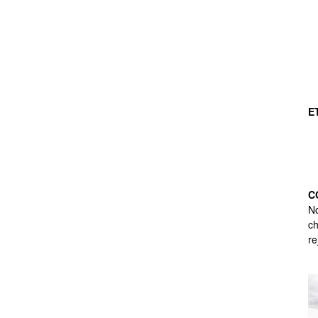
E
C
No
ch
re