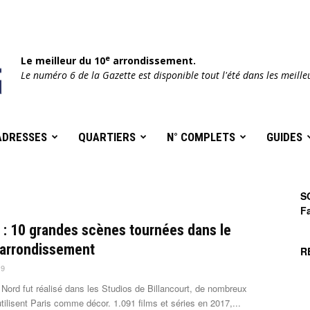
e
Le meilleur du 10
arrondissement.
Le numéro 6 de la Gazette est disponible tout l'été dans les meille
ADRESSES
QUARTIERS
N° COMPLETS
GUIDES
S
F
: 10 grandes scènes tournées dans le
arrondissement
R
19
 Nord fut réalisé dans les Studios de Billancourt, de nombreux
tilisent Paris comme décor. 1.091 films et séries en 2017,...